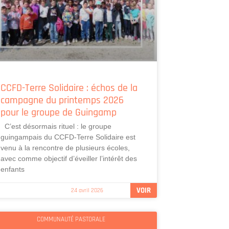
CCFD-Terre Solidaire : échos de la
campagne du printemps 2026
pour le groupe de Guingamp
C’est désormais rituel : le groupe
guingampais du CCFD-Terre Solidaire est
venu à la rencontre de plusieurs écoles,
avec comme objectif d’éveiller l’intérêt des
enfants
VOIR
24 avril 2026
COMMUNAUTÉ PASTORALE