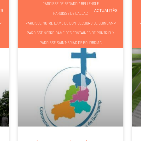
PAROISSE DE BÉGARD / BELLE-ISLE
ÉS
ACTUALITÉS
PAROISSE DE CALLAC
P
PAROISSE NOTRE-DAME DE BON-SECOURS DE GUINGAMP
X
PAROISSE NOTRE-DAME DES FONTAINES DE PONTRIEUX
PAROISSE SAINT-BRIAC DE BOURBRIAC