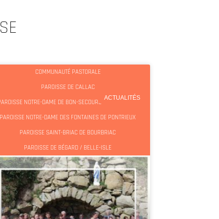
SSE
COMMUNAUTÉ PASTORALE
PAROISSE DE CALLAC
ACTUALITÉS
PAROISSE NOTRE-DAME DE BON-SECOURS DE GUINGAMP
PAROISSE NOTRE-DAME DES FONTAINES DE PONTRIEUX
PAROISSE SAINT-BRIAC DE BOURBRIAC
PAROISSE DE BÉGARD / BELLE-ISLE