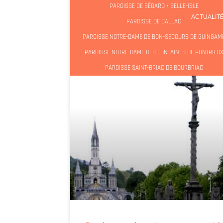
PAROISSE DE BÉGARD / BELLE-ISLE
ACTUALIT
PAROISSE DE CALLAC
PAROISSE NOTRE-DAME DE BON-SECOURS DE GUINGAM
PAROISSE NOTRE-DAME DES FONTAINES DE PONTRIEU
PAROISSE SAINT-BRIAC DE BOURBRIAC