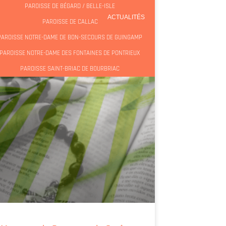
PAROISSE DE BÉGARD / BELLE-ISLE
ACTUALITÉS
PAROISSE DE CALLAC
PAROISSE NOTRE-DAME DE BON-SECOURS DE GUINGAMP
PAROISSE NOTRE-DAME DES FONTAINES DE PONTRIEUX
PAROISSE SAINT-BRIAC DE BOURBRIAC