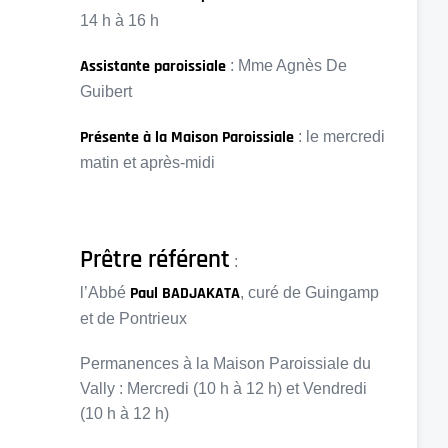
14 h à 16 h
Assistante paroissiale
: Mme Agnès De
Guibert
Présente à la Maison Paroissiale
: le mercredi
matin et après-midi
Prêtre référent
:
Paul BADJAKATA
l’Abbé
, curé de Guingamp
et de Pontrieux
Permanences à la Maison Paroissiale du
Vally : Mercredi (10 h à 12 h) et Vendredi
(10 h à 12 h)