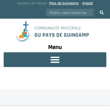
Horaires de messe :
Pays de Guingamp
–
Argoat
Menu