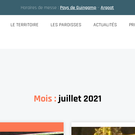
Horaires de messe :
Pays de Guingamp
–
Argoat
LE TERRITOIRE
LES PAROISSES
ACTUALITÉS
PR
Mois :
juillet 2021