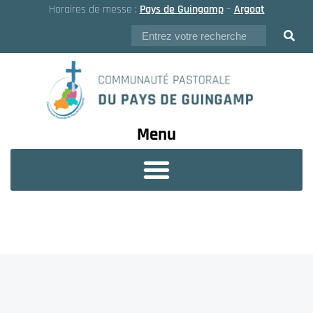
Horaires de messe :
Pays de Guingamp
–
Argoat
Menu