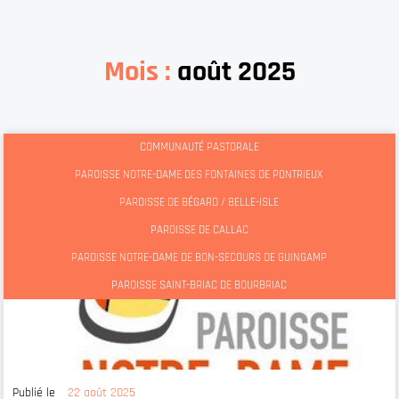
Mois :
août 2025
COMMUNAUTÉ PASTORALE
PAROISSE NOTRE-DAME DES FONTAINES DE PONTRIEUX
PAROISSE DE BÉGARD / BELLE-ISLE
PAROISSE DE CALLAC
PAROISSE NOTRE-DAME DE BON-SECOURS DE GUINGAMP
PAROISSE SAINT-BRIAC DE BOURBRIAC
Publié le
22 août 2025