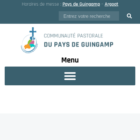
Horaires de messe :
Pays de Guingamp
–
Argoat
Menu