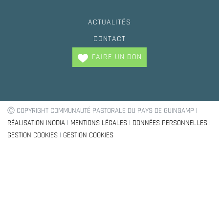
ACTUALITÉS
CONTACT
FAIRE UN DON
Ⓒ COPYRIGHT COMMUNAUTÉ PASTORALE DU PAYS DE GUINGAMP |
RÉALISATION INODIA
|
MENTIONS LÉGALES
|
DONNÉES PERSONNELLES
|
GESTION COOKIES
|
GESTION COOKIES
Trouvez votre paroisse !
Baptèmes, mariage, demande de renseignement
OÙ HABITEZ VOUS ?