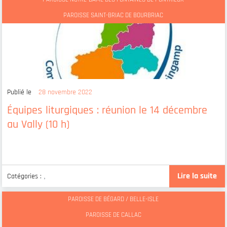
PAROISSE SAINT-BRIAC DE BOURBRIAC
Publié le
28 novembre 2022
Équipes liturgiques : réunion le 14 décembre
au Vally (10 h)
Lire la suite
Catégories :
,
PAROISSE DE BÉGARD / BELLE-ISLE
PAROISSE DE CALLAC