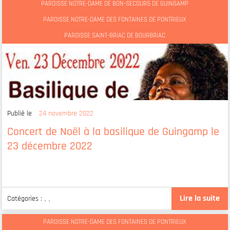
PAROISSE NOTRE-DAME DE BON-SECOURS DE GUINGAMP
PAROISSE NOTRE-DAME DES FONTAINES DE PONTRIEUX
PAROISSE SAINT-BRIAC DE BOURBRIAC
Publié le
24 novembre 2022
Concert de Noël à la basilique de Guingamp le
23 décembre 2022
Lire la suite
Catégories :
,
,
PAROISSE NOTRE-DAME DES FONTAINES DE PONTRIEUX