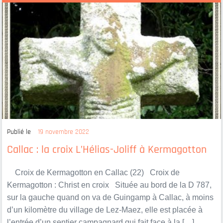
Publié le
19 novembre 2022
Callac : la croix L’Hélias-Joliff à Kermagotton
Croix de Kermagotton en Callac (22) Croix de
Kermagotton : Christ en croix Située au bord de la D 787,
sur la gauche quand on va de Guingamp à Callac, à moins
d’un kilomètre du village de Lez-Maez, elle est placée à
l’entrée d’un sentier campagnard qui fait face à la […]