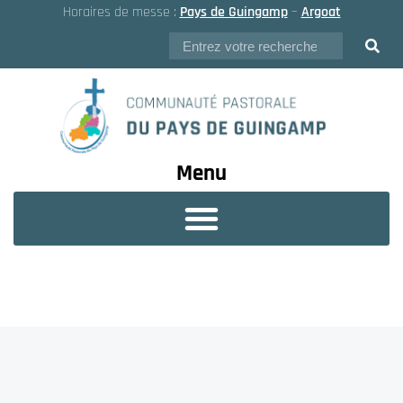
Horaires de messe :
Pays de Guingamp
–
Argoat
Menu