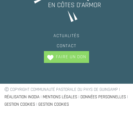
ACTUALITÉS
CONTACT
FAIRE UN DON
Ⓒ COPYRIGHT COMMUNAUTÉ PASTORALE DU PAYS DE GUINGAMP |
RÉALISATION INODIA
|
MENTIONS LÉGALES
|
DONNÉES PERSONNELLES
|
GESTION COOKIES
|
GESTION COOKIES
Trouvez votre paroisse !
Baptèmes, mariage, demande de renseignement