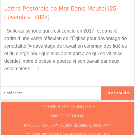
Lettre Pastorale de Mgr Denis Moutel (25
novembre 2022)
Suite au synode qui s’est conclu en 2017, et dans le
cadre d’une vaste réflexion de l’Église pour davantage de
synodalité (= davantage de travail en commun des fidèles
et du clergé pour que tous aient part à ce qui se vit et se
décide), notre diocèse a poursuivi son travail par deux
assemblées […]
Lire la suite
Catégories :
PAROISSE DE BÉGARD / BELLE-ISLE
PAROISSE DE CALLAC
PAROISSE NOTRE-DAME DE BON-SECOURS DE GUINGAMP
PAROISSE NOTRE-DAME DES FONTAINES DE PONTRIEUX