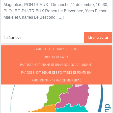
Magnolias, PONTRIEUX Dimanche 11 décembre, 10h30,
PLOUEC-DU-TRIEUX Robert Le Blévennec, Yves Pichon,
Marie et Charles Le Bescond, […]
Lire la suite
Catégories :
PAROISSE DE BÉGARD / BELLE-ISLE
PAROISSE DE CALLAC
PAROISSE NOTRE-DAME DE BON-SECOURS DE GUINGAMP
PAROISSE NOTRE-DAME DES FONTAINES DE PONTRIEUX
PAROISSE SAINT-BRIAC DE BOURBRIAC