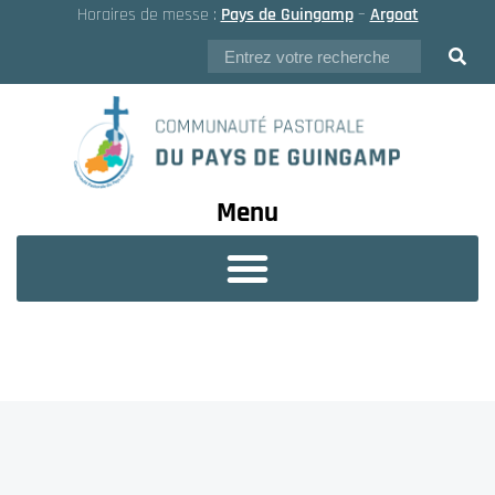
Horaires de messe :
Pays de Guingamp
–
Argoat
Menu