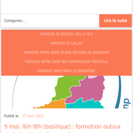
Lire la suite
Catégories :
,
PAROISSE DE BÉGARD / BELLE-ISLE
PAROISSE DE CALLAC
PAROISSE NOTRE-DAME DE BON-SECOURS DE GUINGAMP
PAROISSE NOTRE-DAME DES FONTAINES DE PONTRIEUX
PAROISSE SAINT-BRIAC DE BOURBRIAC
Publié le
27 avril 2023
9 mai, 16h-18h (basilique) : formation autour