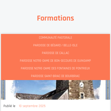
Formations
COMMUNAUTÉ PASTORALE
PAROISSE DE BÉGARD / BELLE-ISLE
PAROISSE DE CALLAC
PAROISSE NOTRE-DAME DE BON-SECOURS DE GUINGAMP
PAROISSE NOTRE-DAME DES FONTAINES DE PONTRIEUX
PAROISSE SAINT-BRIAC DE BOURBRIAC
Publié le
10 septembre 2025