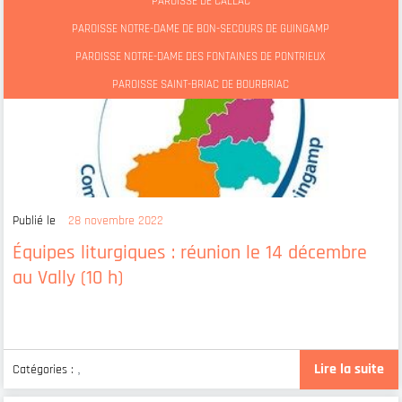
PAROISSE DE CALLAC
PAROISSE NOTRE-DAME DE BON-SECOURS DE GUINGAMP
PAROISSE NOTRE-DAME DES FONTAINES DE PONTRIEUX
PAROISSE SAINT-BRIAC DE BOURBRIAC
Publié le
28 novembre 2022
Équipes liturgiques : réunion le 14 décembre
au Vally (10 h)
Lire la suite
Catégories :
,