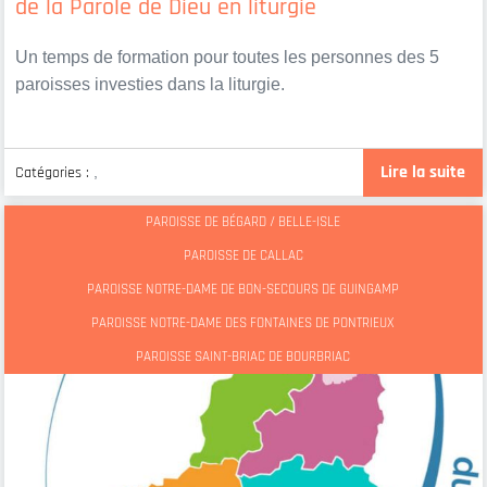
de la Parole de Dieu en liturgie
Un temps de formation pour toutes les personnes des 5
paroisses investies dans la liturgie.
Lire la suite
Catégories :
,
PAROISSE DE BÉGARD / BELLE-ISLE
PAROISSE DE CALLAC
PAROISSE NOTRE-DAME DE BON-SECOURS DE GUINGAMP
PAROISSE NOTRE-DAME DES FONTAINES DE PONTRIEUX
PAROISSE SAINT-BRIAC DE BOURBRIAC