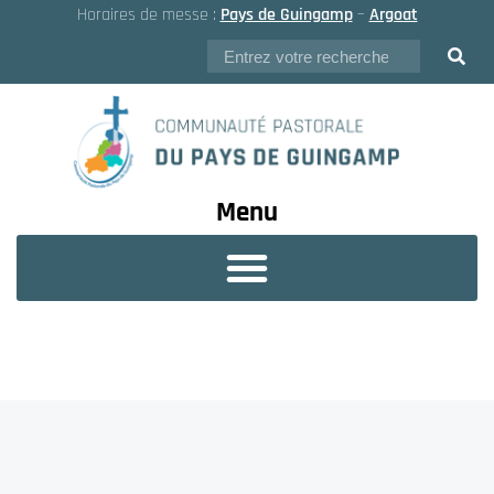
Horaires de messe :
Pays de Guingamp
–
Argoat
Menu