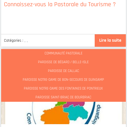
Connaissez-vous la Pastorale du Tourisme ?
Lire la suite
Catégories :
,
,
COMMUNAUTÉ PASTORALE
PAROISSE DE BÉGARD / BELLE-ISLE
PAROISSE DE CALLAC
PAROISSE NOTRE-DAME DE BON-SECOURS DE GUINGAMP
PAROISSE NOTRE-DAME DES FONTAINES DE PONTRIEUX
PAROISSE SAINT-BRIAC DE BOURBRIAC