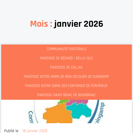
Mois :
janvier 2026
COMMUNAUTÉ PASTORALE
PAROISSE DE BÉGARD / BELLE-ISLE
PAROISSE DE CALLAC
PAROISSE NOTRE-DAME DE BON-SECOURS DE GUINGAMP
PAROISSE NOTRE-DAME DES FONTAINES DE PONTRIEUX
PAROISSE SAINT-BRIAC DE BOURBRIAC
Publié le
18 janvier 2026