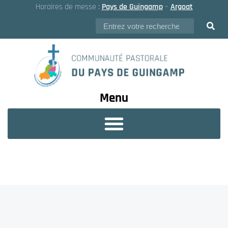
Horaires de messe :
Pays de Guingamp
–
Argoat
Menu