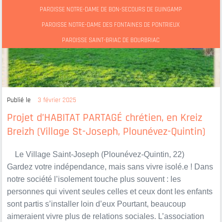
PAROISSE NOTRE-DAME DE BON-SECOURS DE GUINGAMP
PAROISSE NOTRE-DAME DES FONTAINES DE PONTRIEUX
PAROISSE SAINT-BRIAC DE BOURBRIAC
Publié le
3 février 2025
Projet d’HABITAT PARTAGÉ chrétien, en Kreiz
Breizh (Village St-Joseph, Plounévez-Quintin)
Le Village Saint-Joseph (Plounévez-Quintin, 22)
Gardez votre indépendance, mais sans vivre isolé.e ! Dans
notre société l’isolement touche plus souvent : les
personnes qui vivent seules celles et ceux dont les enfants
sont partis s’installer loin d’eux Pourtant, beaucoup
aimeraient vivre plus de relations sociales. L’association