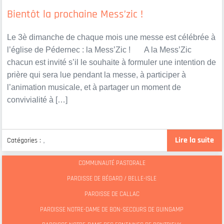
Bientôt la prochaine Mess’zic !
Le 3è dimanche de chaque mois une messe est célébrée à
l’église de Pédernec : la Mess’Zic ! A la Mess’Zic
chacun est invité s’il le souhaite à formuler une intention de
prière qui sera lue pendant la messe, à participer à
l’animation musicale, et à partager un moment de
convivialité à […]
Lire la suite
Catégories :
,
COMMUNAUTÉ PASTORALE
PAROISSE DE BÉGARD / BELLE-ISLE
PAROISSE DE CALLAC
PAROISSE NOTRE-DAME DE BON-SECOURS DE GUINGAMP