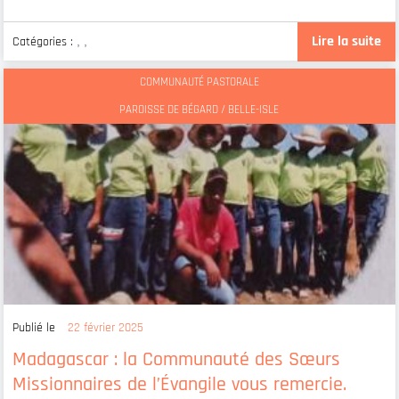
Lire la suite
Catégories :
,
,
COMMUNAUTÉ PASTORALE
PAROISSE DE BÉGARD / BELLE-ISLE
Publié le
22 février 2025
Madagascar : la Communauté des Sœurs
Missionnaires de l’Évangile vous remercie.