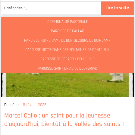
Lire la suite
Catégories :
,
COMMUNAUTÉ PASTORALE
PAROISSE DE CALLAC
PAROISSE NOTRE-DAME DE BON-SECOURS DE GUINGAMP
PAROISSE NOTRE-DAME DES FONTAINES DE PONTRIEUX
PAROISSE DE BÉGARD / BELLE-ISLE
PAROISSE SAINT-BRIAC DE BOURBRIAC
Publié le
8 février 2025
Marcel Callo : un saint pour la jeunesse
d’aujourd’hui, bientôt à la Vallée des saints !