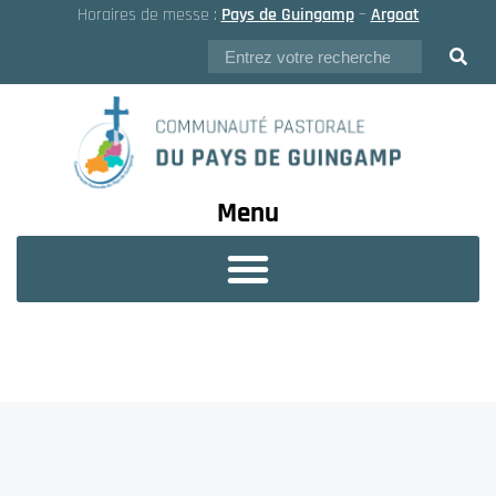
Horaires de messe :
Pays de Guingamp
–
Argoat
Menu