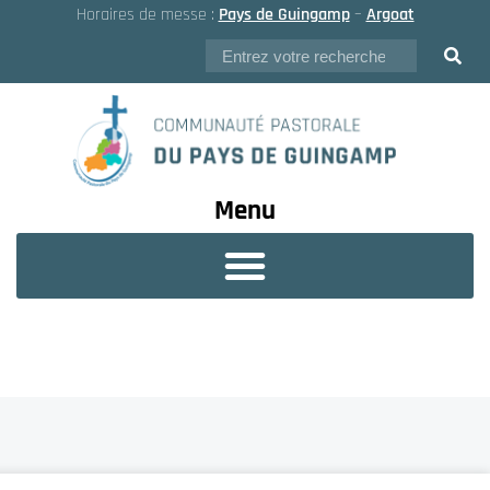
Horaires de messe :
Pays de Guingamp
–
Argoat
Menu