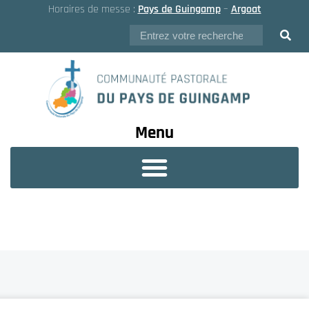
Horaires de messe :
Pays de Guingamp
–
Argoat
Menu