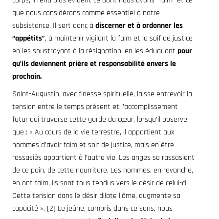
corps, il rend plus évident ce dont nous avons “faim” et ce
que nous considérons comme essentiel à notre
subsistance. Il sert donc à
discerner et à ordonner les
“appétits”
, à maintenir vigilant la faim et la soif de justice
en les soustrayant à la résignation, en les éduquant
pour
qu’ils deviennent prière et responsabilité envers le
prochain.
Saint-Augustin, avec finesse spirituelle, laisse entrevoir la
tension entre le temps présent et l’accomplissement
futur qui traverse cette garde du cœur, lorsqu’il observe
que : « Au cours de la vie terrestre, il appartient aux
hommes d’avoir faim et soif de justice, mais en être
rassasiés appartient à l’autre vie. Les anges se rassasient
de ce pain, de cette nourriture. Les hommes, en revanche,
en ont faim, ils sont tous tendus vers le désir de celui-ci.
Cette tension dans le désir dilate l’âme, augmente sa
capacité ». [2]
Le jeûne
, compris dans ce sens, nous