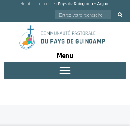
Horaires de messe :
Pays de Guingamp
–
Argoat
Menu