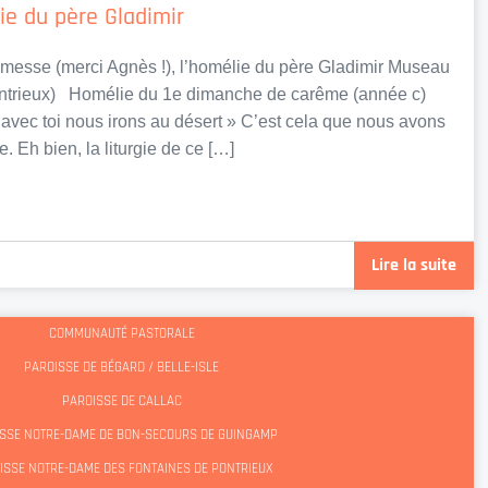
ie du père Gladimir
messe (merci Agnès !), l’homélie du père Gladimir Museau
ontrieux) Homélie du 1e dimanche de carême (année c)
 avec toi nous irons au désert » C’est cela que nous avons
 Eh bien, la liturgie de ce […]
Lire la suite
COMMUNAUTÉ PASTORALE
PAROISSE DE BÉGARD / BELLE-ISLE
PAROISSE DE CALLAC
SSE NOTRE-DAME DE BON-SECOURS DE GUINGAMP
ISSE NOTRE-DAME DES FONTAINES DE PONTRIEUX