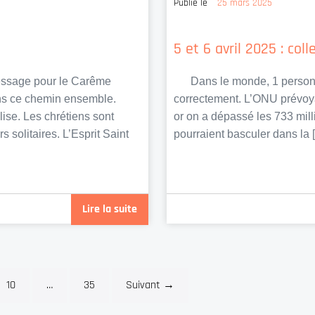
Publié le
25 mars 2025
5 et 6 avril 2025 : col
ssage pour le Carême
Dans le monde, 1 personne s
ons ce chemin ensemble.
correctement. L’ONU prévoya
lise. Les chrétiens sont
or on a dépassé les 733 mill
solitaires. L’Esprit Saint
pourraient basculer dans la 
Lire la suite
10
…
35
Suivant →