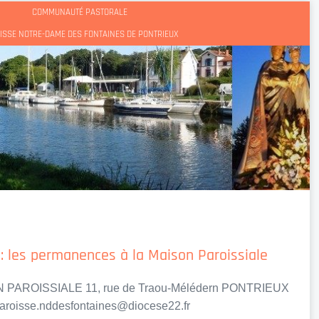
COMMUNAUTÉ PASTORALE
ISSE NOTRE-DAME DES FONTAINES DE PONTRIEUX
 : les permanences à la Maison Paroissiale
AROISSIALE 11, rue de Traou-Mélédern PONTRIEUX
 paroisse.nddesfontaines@diocese22.fr