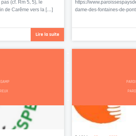
as (cf. Rm 5, 5), le
https://www.paroissespaysde
min de Carême vers la […]
dame-des-fontaines-de-po
Lire la suite
INGAMP
PAROI
RIEUX
PARO