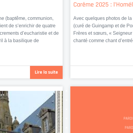
Carême 2025 : l’Homél
enne (baptême, communion,
Avec quelques photos de la 
nt de s’enrichir de quatre
(curé de Guingamp et de P
crements d’eucharistie et de
Frères et sœurs, « Seigneur
il à la basilique de
chanté comme chant d’entrée.
Lire la suite
PAROI
PARO