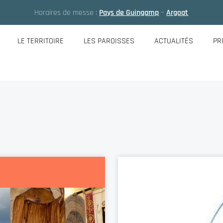
Horaires de messe :
Pays de Guingamp
–
Argoat
LE TERRITOIRE
LES PAROISSES
ACTUALITÉS
PR