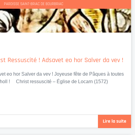
PAROISSE SAINT-BRIAC DE BOURBRIAC
st Ressuscité ! Adsavet eo hor Salver da vev !
vet eo hor Salver da vev ! Joyeuse fête de Pâques à toutes
 holl ! Christ ressuscité – Église de Locarn (1572)
Lire la suite