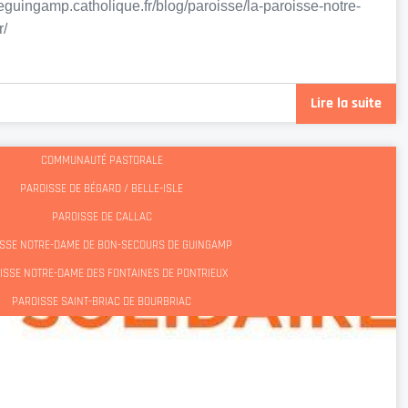
guingamp.catholique.fr/blog/paroisse/la-paroisse-notre-
ntr/
Lire la suite
COMMUNAUTÉ PASTORALE
PAROISSE DE BÉGARD / BELLE-ISLE
PAROISSE DE CALLAC
SSE NOTRE-DAME DE BON-SECOURS DE GUINGAMP
ISSE NOTRE-DAME DES FONTAINES DE PONTRIEUX
PAROISSE SAINT-BRIAC DE BOURBRIAC