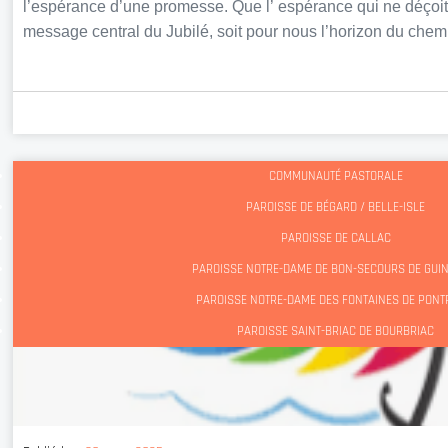
l’espérance d’une promesse. Que l’ espérance qui ne déçoit p
message central du Jubilé, soit pour nous l’horizon du che
COMMUNAUTÉ PASTORALE
PAROISSE DE BÉGARD / BELLE-ISLE
PAROISSE DE CALLAC
PAROISSE NOTRE-DAME DE BON-SECOURS DE GU
PAROISSE NOTRE-DAME DES FONTAINES DE PONT
PAROISSE SAINT-BRIAC DE BOURBRIAC