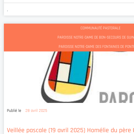
,
COMMUNAUTÉ PASTORALE
PAROISSE NOTRE-DAME DE BON-SECOURS DE GU
PAROISSE NOTRE-DAME DES FONTAINES DE PONT
Publié le
28 avril 2025
Veillée pascale (19 avril 2025) Homélie du pèr