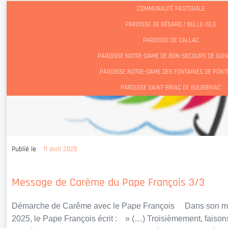
COMMUNAUTÉ PASTORALE
PAROISSE DE BÉGARD / BELLE-ISLE
PAROISSE DE CALLAC
PAROISSE NOTRE-DAME DE BON-SECOURS DE GU
PAROISSE NOTRE-DAME DES FONTAINES DE PONT
PAROISSE SAINT-BRIAC DE BOURBRIAC
Publié le
11 avril 2025
Message de Carême du Pape François 3/3
Démarche de Carême avec le Pape François Dans son m
2025, le Pape François écrit : » (…) Troisièmement, fais